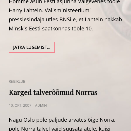
Homme asub Eesti asjurina Valgevenes tööle
Harry Lahtein. Välisministeeriumi
pressiesindaja ütles BNSile, et Lahtein hakkab
Minskis Eesti saatkonnas tööle 10.
EESTI
JÄTKA LUGEMIST…
ASJUR
VALGEVENES
ALUSTAB
TÖÖD
CAT
REISIKLUBI
LINKS
Karged talverõõmud Norras
POSTED
10. OKT. 2007
ADMIN
ON
Nagu Oslo pole paljude arvates õige Norra,
pole Norra talvel vaid suusatajatele, kuigi