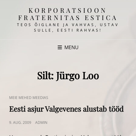
KORPORATSIOON
FRATERNITAS ESTICA
TEOS ÕIGLANE JA VAHVAS, USTAV
SULLE, EESTI RAHVAS!
MENU
Silt:
Jürgo Loo
CAT
MEIE MEHED MEEDIAS
LINKS
Eesti asjur Valgevenes alustab tööd
POSTED
9. AUG. 2009
ADMIN
ON